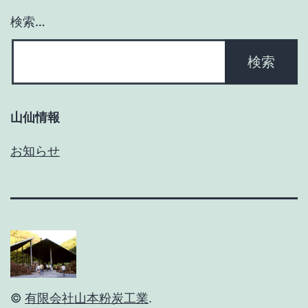
検索…
山仙情報
お知らせ
©
有限会社山本粉炭工業
.