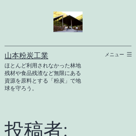
コ
ン
テ
ン
ツ
山本粉炭工業
メニュー
へ
ほとんど利用されなかった林地
ス
残材や食品残渣など無限にある
キ
資源を原料とする「粉炭」で地
ッ
球を守ろう。
プ
投稿者: