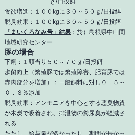
ｇ/日投餌
食欲増進：１００kgに３０～５０ｇ/日投餌
脱臭効果：１００kgに３０～５０ｇ/日投餌
「まいくろなみ号」結果
：於）島根県中山間
地域研究センター
豚の場合
下痢：１頭当り５０～７０ｇ/日投餌
歩留向上（繁殖豚では繁殖障害、肥育豚では
赤肉部分を増加）：一般飼料に対し０．５～
０．８％添加
脱臭効果：アンモニアを中心とする悪臭物質
が木炭で吸着され、排泄物の糞尿臭が軽減さ
れる
ただし、給与量が多かったり、期間が長かっ