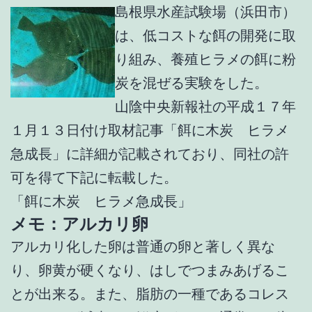
島根県水産試験場（浜田市）
は、低コストな餌の開発に取
り組み、養殖ヒラメの餌に粉
炭を混ぜる実験をした。
山陰中央新報社の平成１７年
１月１３日付け取材記事「餌に木炭 ヒラメ
急成長」に詳細が記載されており、同社の許
可を得て下記に転載した。
「餌に木炭 ヒラメ急成長」
メモ：アルカリ卵
アルカリ化した卵は普通の卵と著しく異な
り、卵黄が硬くなり、はしでつまみあげるこ
とが出来る。また、脂肪の一種であるコレス