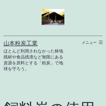
コ
ン
テ
ン
ツ
山本粉炭工業
メニュー
へ
ほとんど利用されなかった林地
ス
残材や食品残渣など無限にある
キ
資源を原料とする「粉炭」で地
ッ
球を守ろう。
プ