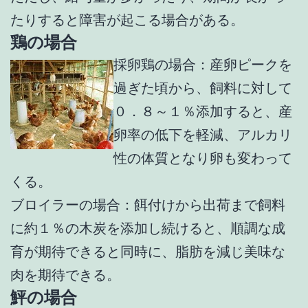
たりすると障害が起こる場合がある。
鶏の場合
採卵鶏の場合：産卵ピークを
過ぎた頃から、飼料に対して
０．８～１％添加すると、産
卵率の低下を軽減、アルカリ
性の体質となり卵も変わって
くる。
ブロイラーの場合：餌付けから出荷まで飼料
に約１％の木炭を添加し続けると、順調な成
育が期待できると同時に、脂肪を減じ美味な
肉を期待できる。
鮃の場合