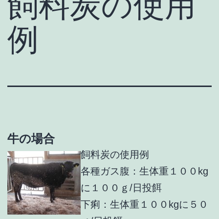
飼料炭の使用
例
牛の場合
飼料炭の使用例
各種ガス腹：生体重１００kg
に１００ｇ/日投餌
下痢：生体重１００kgに５０