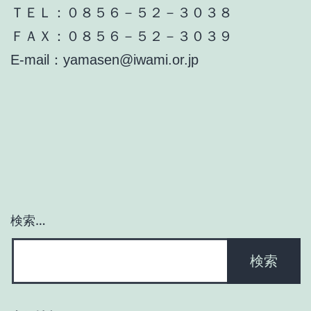
ＴＥＬ：０８５６－５２－３０３８
ＦＡＸ：０８５６－５２－３０３９
E-mail：yamasen@iwami.or.jp
検索…