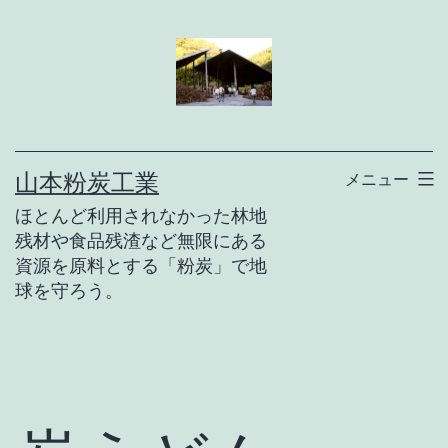
コ
ン
テ
ン
ツ
山本粉炭工業
メニュー
へ
ほとんど利用されなかった林地
ス
残材や食品残渣など無限にある
キ
資源を原料とする「粉炭」で地
ッ
球を守ろう。
プ