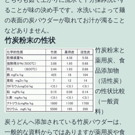
ることが味の決め手です。水洗いによって麺
の表面の炭パウダーが取れてお汁が濁ること
などありません。
竹炭粉末の性状
竹炭粉末と
薬用炭、食
品添加物
（活性炭）
の性状比較
（一般資
料）
炭うどんへ添加されている竹炭パウダーは、
一般的な資料からではありますが薬用炭や食